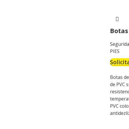
Botas
Segurida
PIES
Solicit
Botas de
de PVC si
resisten
temperat
PVC colo
antidezli