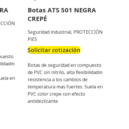
GRA
Botas ATS 501 NEGRA
CREPÉ
ECCIÓN
Seguridad industrial
,
PROTECCIÓN
PIES
Solicitar cotización
puesto
bilidadm
Botas de seguridad en compuesto
de PVC sin nitrilo, alta flexibilidadm
uela en
resistencia a los cambios de
temperatura mas fuertes. Suela en
PVC color crepe con efecto
antidezlizante.