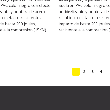
 PVC color negro con efecto
Suela en PVC color negro c
izante y puntera de acero
antidezlizante y puntera de
o metalico resistente al
recubierto metalico resisten
de hasta 200 joules,
impacto de hasta 200 joules
te a la compresion (15KN)
resistente a la compresion 
1
2
3
4