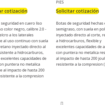
PIES
ar cotización
Solicitar cotización
 seguridad en cuero liso
Botas de seguridad hechas 
 color negro, calibre 2.0 -
semigraso, con suela en po
elcro a los laterales
inyectado directo al corte, r
te al uso continuo con suela
a hidrocarburos, flexible y
retano inyectado directo al
excelentes capacidades de a
esistente a hidrocarburos,
con puntera no metalica res
y excelentes capacidades de
al impacto de hasta 200 joul
on puntera no metalica
resistente a la compresion 
te al impacto de hasta 200
resistente a la compresion