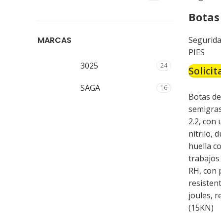
Botas
MARCAS
Segurida
PIES
3025
24
Solicit
SAGA
16
Botas de
semigraso
2.2, con
nitrilo, 
huella c
trabajos
RH, con 
resisten
joules, 
(15KN)