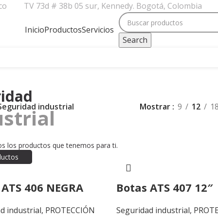
co
TV 73d # 38b 05 sur, Kennedy. Bogotá, Colombia
Inicio
Productos
Servicios
Search
ridad
Seguridad industrial
Mostrar
9
12
1
strial
s los productos que tenemos para ti.
ductos
 ATS 406 NEGRA
Botas ATS 407 12″
d industrial
,
PROTECCIÓN
Seguridad industrial
,
PROT