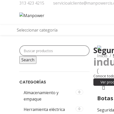
313 423 4215
servicioalcliente@manpowercis.
Seleccionar categoría
Segu
Inicio
indu
Search
Conoce todo
CATEGORÍAS
Ver pro
Almacenamiento y
0
Botas
empaque
Herramienta eléctrica
0
Segurida