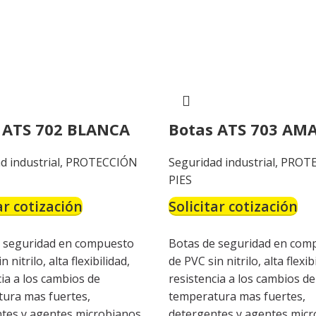
 ATS 702 BLANCA
Botas ATS 703 AM
d industrial
,
PROTECCIÓN
Seguridad industrial
,
PROT
PIES
ar cotización
Solicitar cotización
 seguridad en compuesto
Botas de seguridad en com
 nitrilo, alta flexibilidad,
de PVC sin nitrilo, alta flexib
cia a los cambios de
resistencia a los cambios de
ura mas fuertes,
temperatura mas fuertes,
tes y agentes microbianos.
detergentes y agentes micr