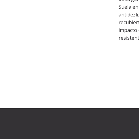
Suela en
antidezl
recubiert
impacto 
resisten