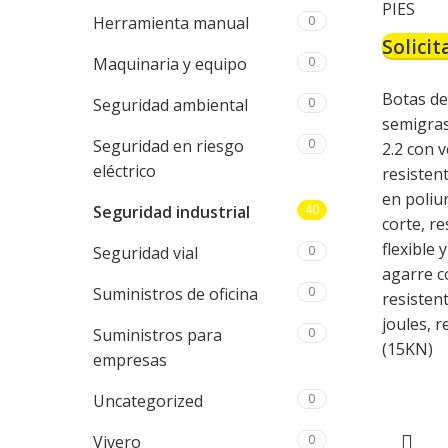
PIES
Herramienta manual
0
Solicit
Maquinaria y equipo
0
Botas de
Seguridad ambiental
0
semigraso
Seguridad en riesgo
0
2.2 con v
eléctrico
resisten
en poliu
Seguridad industrial
40
corte, r
flexible 
Seguridad vial
0
agarre c
Suministros de oficina
0
resisten
joules, 
Suministros para
0
(15KN)
empresas
Uncategorized
0
Vivero
0