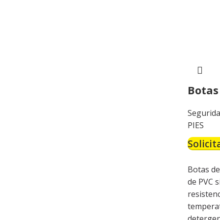
Botas
Segurida
PIES
Solicit
Botas de
de PVC sin
resisten
temperat
detergen