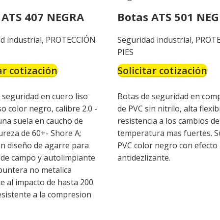
 ATS 407 NEGRA
Botas ATS 501 NE
d industrial
,
PROTECCIÓN
Seguridad industrial
,
PROT
PIES
ar cotización
Solicitar cotización
 seguridad en cuero liso
Botas de seguridad en com
 color negro, calibre 2.0 -
de PVC sin nitrilo, alta flexi
 una suela en caucho de
resistencia a los cambios de
dureza de 60+- Shore A;
temperatura mas fuertes. S
on diseño de agarre para
PVC color negro con efecto
 de campo y autolimpiante
antidezlizante.
puntera no metalica
te al impacto de hasta 200
resistente a la compresion