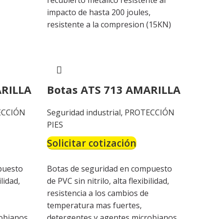
recubierto metalico resistente al
impacto de hasta 200 joules,
resistente a la compresion (15KN)
ARILLA
Botas ATS 713 AMARILLA
ECCIÓN
Seguridad industrial
,
PROTECCIÓN
PIES
Solicitar cotización
puesto
Botas de seguridad en compuesto
ilidad,
de PVC sin nitrilo, alta flexibilidad,
resistencia a los cambios de
temperatura mas fuertes,
obianos.
detergentes y agentes microbianos.