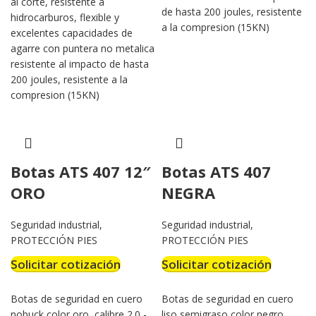
al corte, resistente a
de hasta 200 joules, resistente
hidrocarburos, flexible y
a la compresion (15KN)
excelentes capacidades de
agarre con puntera no metalica
resistente al impacto de hasta
200 joules, resistente a la
compresion (15KN)
Botas ATS 407 12″
Botas ATS 407
ORO
NEGRA
Seguridad industrial
,
Seguridad industrial
,
PROTECCIÓN PIES
PROTECCIÓN PIES
Solicitar cotización
Solicitar cotización
Botas de seguridad en cuero
Botas de seguridad en cuero
nobuck color oro, calibre 2.0 -
liso semigraso color negro,