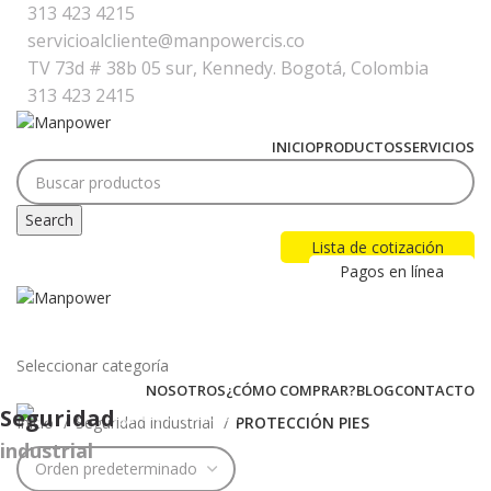
313 423 4215
servicioalcliente@manpowercis.co
TV 73d # 38b 05 sur, Kennedy. Bogotá, Colombia
313 423 2415
INICIO
PRODUCTOS
SERVICIOS
Search
Lista de cotización
Pagos en línea
Seleccionar categoría
NOSOTROS
¿CÓMO COMPRAR?
BLOG
CONTACTO
Seguridad
Inicio
Seguridad industrial
PROTECCIÓN PIES
industrial